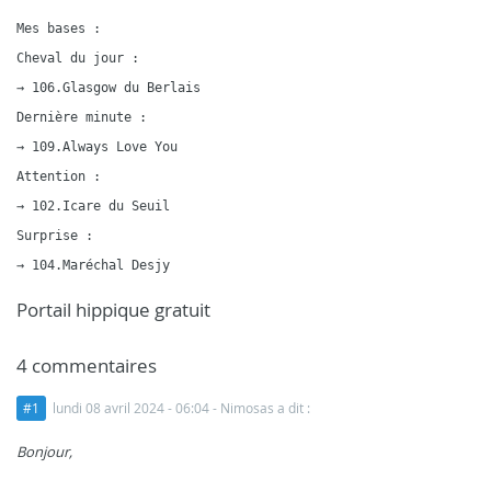
Mes bases :

Cheval du jour :

→ 106.Glasgow du Berlais

Dernière minute :

→ 109.Always Love You

Attention :

→ 102.Icare du Seuil

Surprise :

Portail hippique gratuit
4 commentaires
#1
lundi 08 avril 2024 - 06:04
- Nimosas a dit :
Bonjour,