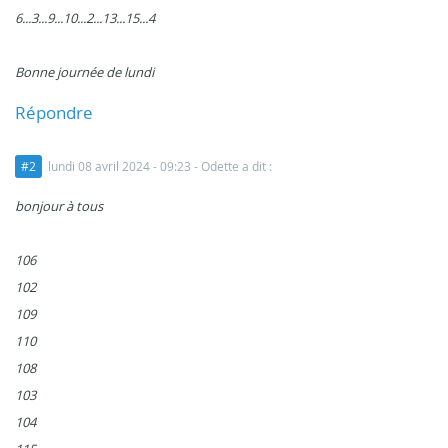
6...3...9...10...2...13...15...4
Bonne journée de lundi
Répondre
#2
lundi 08 avril 2024 - 09:23
- Odette a dit :
bonjour à tous
106
102
109
110
108
103
104