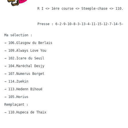
R I <> 1ère course <> Steeple-chase <> 110.00
Ma sélection :

→ 106.Glasgow du Berlais

→ 109.Always Love You

→ 102.Icare du Seuil

→ 104.Maréchal Desjy

→ 107.Numerus Borget

→ 114.Zuekin

→ 113.Hedenn Bihoué

→ 105.Horius

Remplaçant :

→ 110.Hupeca de Thaix
