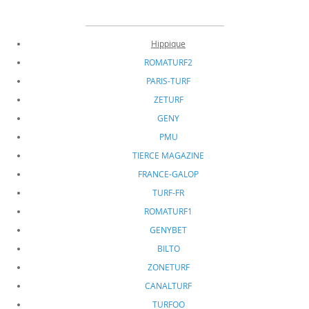
Hippique
ROMATURF2
PARIS-TURF
ZETURF
GENY
PMU
TIERCE MAGAZINE
FRANCE-GALOP
TURF-FR
ROMATURF1
GENYBET
BILTO
ZONETURF
CANALTURF
TURFOO