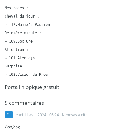
Mes bases :

Cheval du jour :

→ 112.Mamix’s Passion

Dernière minute :

→ 109.Sox One

Attention :

→ 101.Alentejo

Surprise :

Portail hippique gratuit
5 commentaires
#1
jeudi 11 avril 2024 - 06:24
- Nimosas a dit :
Bonjour,