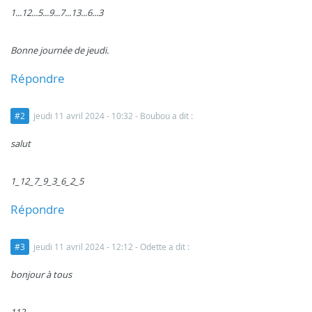
1...12...5...9...7...13...6...3
Bonne journée de jeudi.
Répondre
#2
jeudi 11 avril 2024 - 10:32
- Boubou a dit :
salut
1_12_7_9_3_6_2_5
Répondre
#3
jeudi 11 avril 2024 - 12:12
- Odette a dit :
bonjour à tous
112