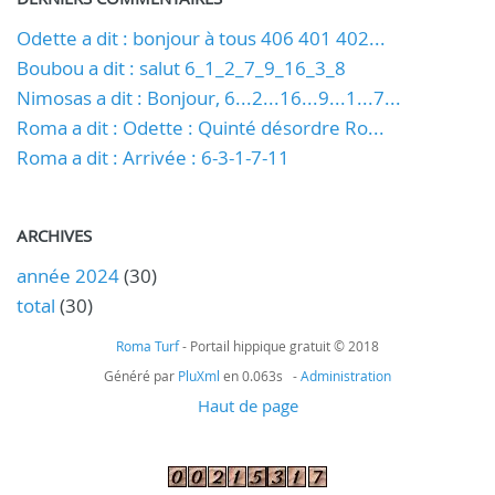
Odette a dit : bonjour à tous 406 401 402...
Boubou a dit : salut 6_1_2_7_9_16_3_8
Nimosas a dit : Bonjour, 6...2...16...9...1...7...
Roma a dit : Odette : Quinté désordre Ro...
Roma a dit : Arrivée : 6-3-1-7-11
ARCHIVES
année 2024
(30)
total
(30)
Roma Turf
- Portail hippique gratuit © 2018
Généré par
PluXml
en 0.063s -
Administration
Haut de page