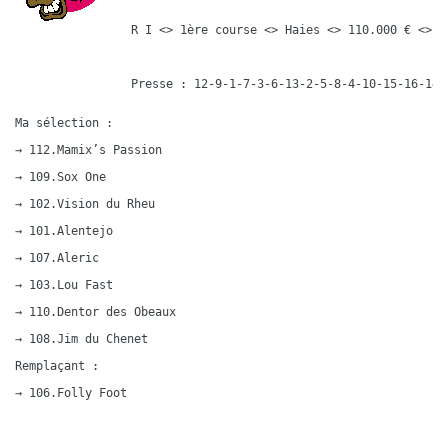
R I <> 1ère course <> Haies <> 110.000 € <> 3
Presse : 12-9-1-7-3-6-13-2-5-8-4-10-15-16-14-
Ma sélection :

→ 112.Mamix’s Passion

→ 109.Sox One

→ 102.Vision du Rheu

→ 101.Alentejo

→ 107.Aleric

→ 103.Lou Fast

→ 110.Dentor des Obeaux

→ 108.Jim du Chenet

Remplaçant :

→ 106.Folly Foot
